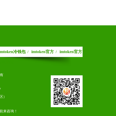
imtoken冷钱包
imtoken官方
imtoken官方
/
/
en电脑版
所有
7
区）
前来咨询！