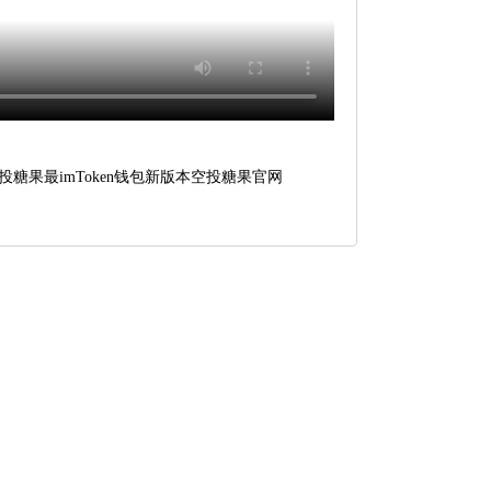
en空投糖果最imToken钱包新版本空投糖果官网