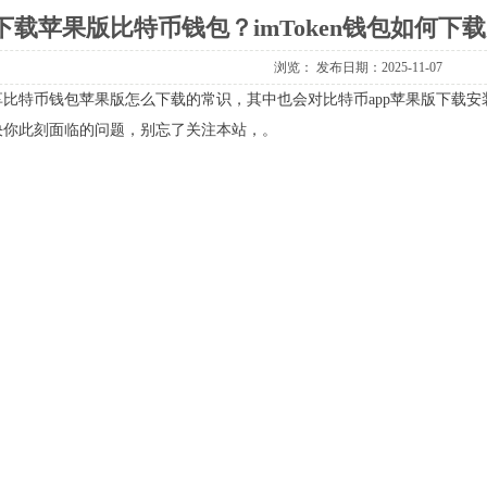
下载苹果版比特币钱包？imToken钱包如何
浏览：
发布日期：2025-11-07
比特币钱包苹果版怎么下载的常识，其中也会对比特币app苹果版下载安装进
决你此刻面临的问题，别忘了关注本站，。