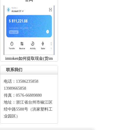
imtoken如何提取现金(货im
联系我们
电话：13586235858
13989665858
传真：0576-66889880
地址：浙江省台州市椒江区
经中路5588号（洪家塑料工
业园区）