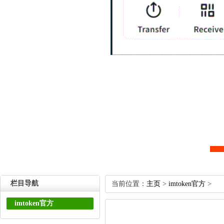
栏目导航
当前位置：
主页
>
imtoken官方
>
imtoken官方