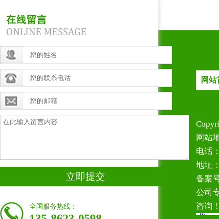
网站
Copy
网站地
电话：1
地址
立即提交
备案号
公司
咨询
全国服务热线：
135-8623-0598