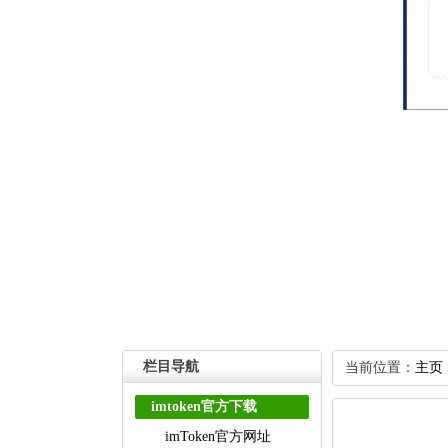
栏目导航
当前位置：
主页
imtoken官方下载
imToken官方网址