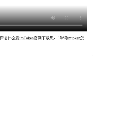
n怎样读什么意imToken官网下载思-（单词imtoken怎