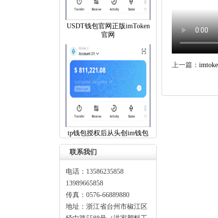
USDT钱包官网正版imToken
官网
上一篇：
imto
tp钱包授权后从头创im钱包
联系我们
电话：13586235858
13989665858
传真：0576-66889880
地址：浙江省台州市椒江区