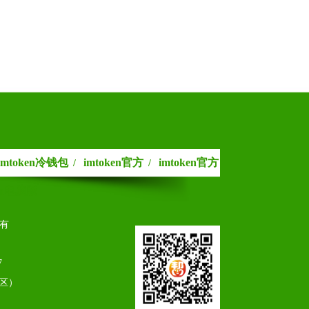
imtoken冷钱包
imtoken官方
imtoken官方
/
/
en电脑版
所有
7
区）