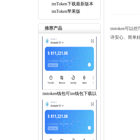
imToken下载最新版本
imToken苹果版
推荐产品
imtoken可
详安心、简单好
imtoken钱包可im钱包下载以