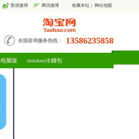
新浪微博
腾讯微博
收藏本站
|
网站地图
13586235858
全国咨询服务热线：
en电脑版
imtoken冷錢包