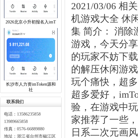
2021/03/
机游戏大全休
2026北京小升初报名入imT
集简介：消除
游戏，今天分享
的玩家不妨下
的解压休闲游戏
玩个痛快，超多
长沙市人力资imToken源和
社
超多爱好，im
联系我们
验，在游戏中玩
电话：13586235858
家推荐了一些
13989665858
传真：0576-66889880
日系二次元画风
地址：浙江省台州市椒江区