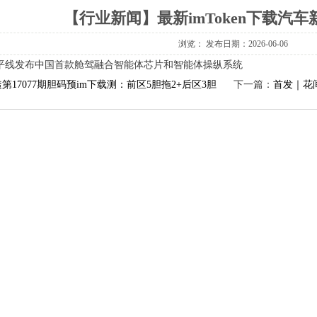
【行业新闻】最新imToken下载汽
浏览：
发布日期：2026-06-06
平线发布中国首款舱驾融合智能体芯片和智能体操纵系统
第17077期胆码预im下载测：前区5胆拖2+后区3胆
下一篇：
首发｜花