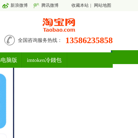
新浪微博
腾讯微博
收藏本站
|
网站地图
13586235858
全国咨询服务热线：
en电脑版
imtoken冷錢包