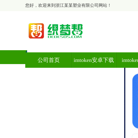
您好，欢迎来到浙江某某塑业有限公司网站！
公司首页
imtoken安卓下载
imto