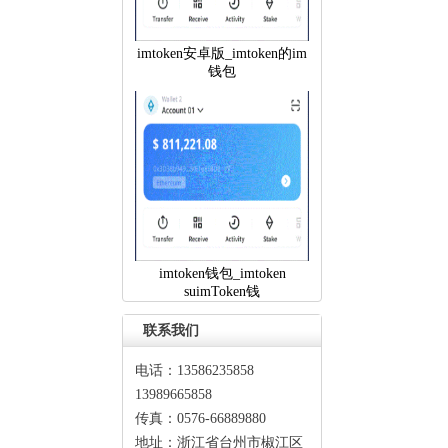
imtoken安卓版_imtoken的im
钱包
imtoken钱包_imtoken
suimToken钱
联系我们
电话：13586235858
13989665858
传真：0576-66889880
地址：浙江省台州市椒江区