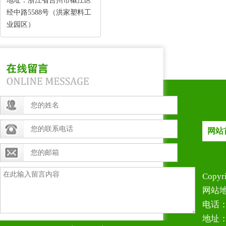
地址：浙江省台州市椒江区
经中路5588号（洪家塑料工
业园区）
网站
Copy
网站地
电话：1
地址