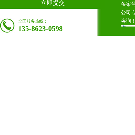
立即提交
备案号
公司
咨询
全国服务热线：
135-8623-0598