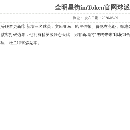
全明星街imToken官网球
浏览：
发布日期：2026-06-09
超等联赛更新①新增三名球员：文班亚马、哈里伯顿、贾伦杰克逊，舞池
限骇客打破边界，他拥有精英级静态天赋，另有新增的“逆转未来”印花组
库里、杜兰特试炼副本。