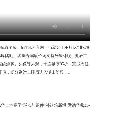
取奖励，imToken官网，当您处于不行达到区域
丰厚奖励，各类专属展位均支持升级外观，潮衣宝
对应的涂鸦、头像等外观，十连抽享95折，完成周任
0:30开启，积分到达上限后进入溢出阶段，。
！本赛季“球衣与组件”补给箱新增[爱德华兹25-