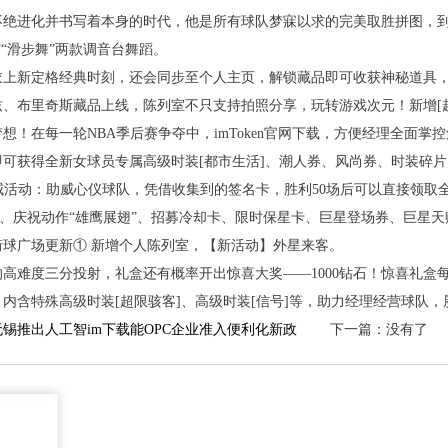
不绝进化并书写着本身的时代，他是所有球队梦寐以求的完美取胜拼图，到
与“滑步舞”两款调音台舞蹈。
衣上新定格经典时刻，还会同步至个人主页，解锁藏品即可收获神秘道具
兹、布里奇斯藏品上线，陈列室不只支持拍照分享，玩转游戏次元！新增[
想！在每一轮NBA季后赛争夺中，imToken官网下载，方便经理全面
即可获得全新女球员专属高级时装[都市生活]、潮人券、风尚券、时装碎
威活动：助威心仪球队，凭借收集到的签名卡，胜利50场后可以直接领取
饰、庆祝动作“雄鹰展翅”、招募冷却卡、限时保星卡、巨星登场券、巨星
街球广场更新①新增个人陈列室，【新活动】外星来客。
高难度三分投射，礼盒还有概率开出惊喜大奖——1000钻石！惊喜礼盒
内含特殊高级时装[超限骇客]、高级时装[信号]等，助力经理经营球队
锡推出人工智im下载能OPC企业准入便利化新政
下一篇：没有了