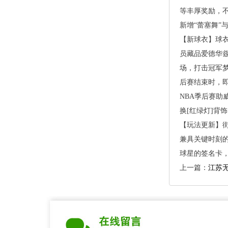
等丰厚奖励，
新增“蕾塞舞”
【新球衣】球
员藏品爱德华
场，打击冠军梦
后赛结束时，
NBA季后赛助
换[红绿灯]背
【玩法更新】
兼具关键时刻的
球星的签名卡，
上一篇：
江苏无