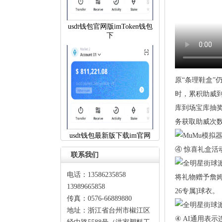
usdt钱包官网版imToken钱包
下
原“条理鞋盒”
时，累积助威
库到场宝库抽奖
务获取助威次数后
usdt钱包最新版下载im官网
④惊喜礼盒活
联系我们
电话：13586235858
将礼物赠予詹姆
13989665858
26专属]球衣。
传真：0576-66889880
地址：浙江省台州市椒江区
④AI通用表