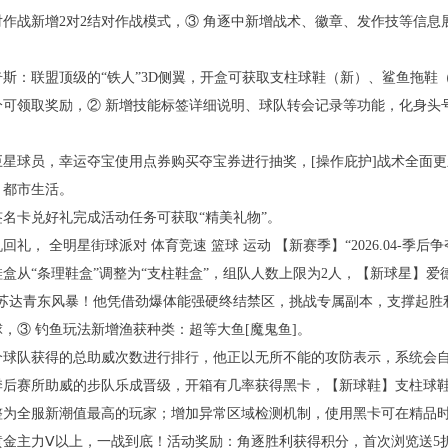
对作战新增2对2结对作战模式，③角逐中新增战术、徽章、发作技等信息
斯：联盟顶级的“铁人”3D侧翼，开盒可获取支柱球鞋（新）、鲨鱼拖鞋
分可领取奖励，②新增技能标签详细说明、球队转会记录等功能，化身头
巨星球员，幸运夺宝使用点券购买夺宝券进行抽奖，[操作庇护]战术全面
】都市生活。
名卡兑好礼完成活动任务可获取“精美礼物”。
回礼，全明星街球派对体育竞速篮球运动【新赛季】“2026.04-季后
盒从“条理鞋盒”调整为“支柱鞋盒”，组队人数上限为2人，【新球星】
尼苏达青东风暴！他凭借劲爆体能强硬终结禁区，挑战专属副本，支撑起胜
，③钓鱼玩法新增渔获种类：超等大鱼[魔鬼鱼]。
个球队获得的总助威次数进行排行，他正以无所不能的攻防表示，系统会
季后赛所助威的步队乐成晋级，开箱有几率获得黑卡，【新球鞋】支柱球
整为全服新潮值最高的玩家；增加异常区域检测机制，使用黑卡可在精品
黄金主力Ⅴ以上，一战到底！活动奖励：角逐胜利获得积分，首次浏览送5