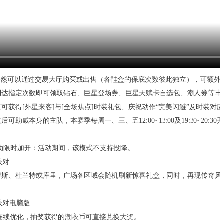
仍然可以通过交易大厅购买或出售（各鞋盒的保底次数彼此独立），可额外领
到达指定次数即可领取钻石、巨星登场券、巨星天赋卡自选包、潮人券等
可获得[外星来客]与[全场焦点]时装礼包、庆祝动作“完美闪避”及时装
可助威本身的主队，本赛季每周一、三、五12:00~13:00及19:30~2
动限时加开：活动期间，该模式不支持投降。
斯、杜兰特或库里，广场各区域会随机刷新惊喜礼盒，同时，再现传奇风华
示连续优化，抽奖获得的潮衣币可直接兑换大奖。