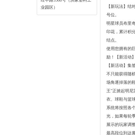
经中路5588号（洪家塑料工
【新玩法】结
业园区）
号位。
明星球员布里奇
印花，累计积
结点。
使用您拥有的
励！【新活动
【新活动】集签
不只能获得随机
场角逐掉落的鞋
王”正掀起明
衣、球鞋与篮球
系统将按照各
光，如果每轮
展示的玩家调
最高段位到达