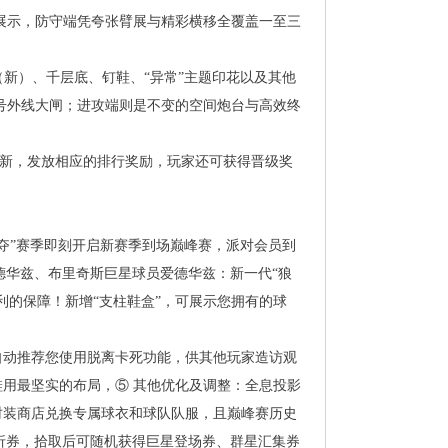
展示，防守端凭夸张臂展与精彩横移全覆盖一至三
（新）、千层底、钉鞋、“异常”主题印花以及其他
号外线大闸；进攻端则是不变的空间炮台与高效终
更新，发放相应的排行奖励，玩家还可获得晋级奖
争夺”赛季即刻开启新赛季到场巅峰赛，派对会员到
爱德华兹、布里奇斯巨星球员爱德华兹：新一代“狼
利的保障！新增“支柱鞋盒”，可展示您拥有的球
自动推荐您使用脱离卡死功能，供其他玩家造访观
鞋用最坚实的布局，⑤其他优化及调整：全息投影
时装商店兑换专属球衣和球队队服，且巅峰赛历史
折券，拾取后可随机获得巨星登场券、群星汇集券