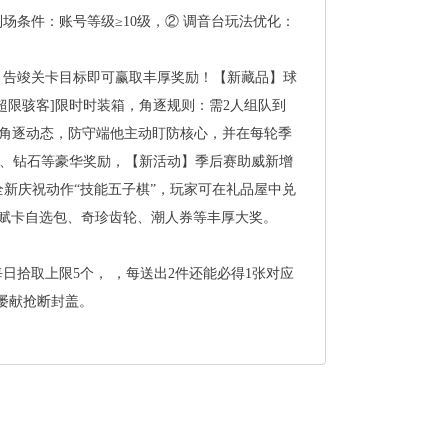
场条件：账号等级≥10级，②调音台玩法优化：
，告竣关卡目标即可赢取丰厚奖励！【新藏品】球
超限骇客]限时时装箱，角逐规则：需2人组队到
掌控角逐动态，防守端他主动盯防核心，并在每轮季
片、钻石等豪华奖励，【新活动】季后赛助威新增
全新庆祝动作“技能五子棋”，玩家可在礼品屋中兑
天赋卡自选包、奇珍齿轮、潮人券等丰厚大奖。
每日拾取上限5个，，每送出2件还能必得1张对应
，屡献抢断封盖。