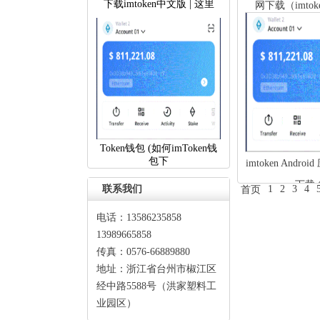
下载imtoken中文版|这里
网下载（imto
Token钱包(如何imToken钱
包下
imtokenAndr
下载(
联系我们
1
2
3
4
首页
电话：13586235858
13989665858
传真：0576-66889880
地址：浙江省台州市椒江区
经中路5588号（洪家塑料工
业园区）