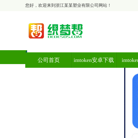
您好，欢迎来到浙江某某塑业有限公司网站！
公司首页
imtoken安卓下载
imto