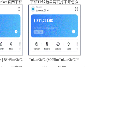
imtoken官网下载
下载TP钱包里网页打不开怎么
oid教程）
办）
文版|这里im钱包
Token钱包(如何imToken钱包下
中石化、南方电
载imtoken钱包)