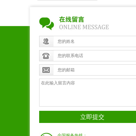
立即提交
全国服务热线：