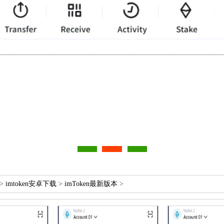
>
imtoken安卓下载
>
imToken最新版本
>