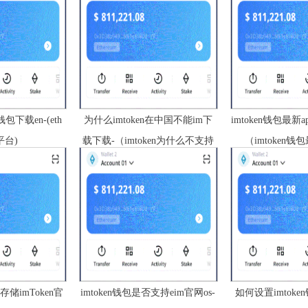
钱包下载en-(eth
为什么imtoken在中国不能im下
imtoken钱包最新
平台)
载下载-（imtoken为什么不支持
（imtoken
等）
存储imToken官
imtoken钱包是否支持eim官网os-
如何设置imtoke