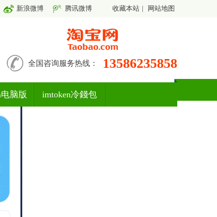
新浪微博
腾讯微博
收藏本站
|
网站地图
13586235858
全国咨询服务热线：
en电脑版
imtoken冷錢包