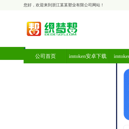
您好，欢迎来到浙江某某塑业有限公司网站！
公司首页
imtoken安卓下载
imto