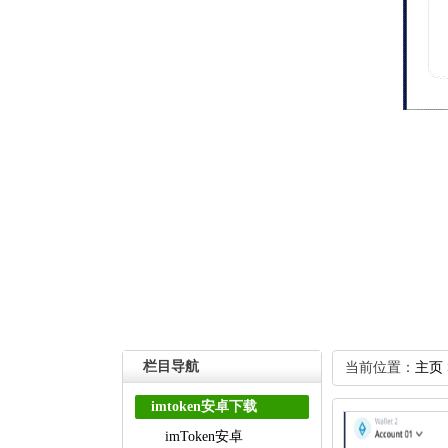
栏目导航
当前位置：
主页
imtoken安卓下载
imToken安卓